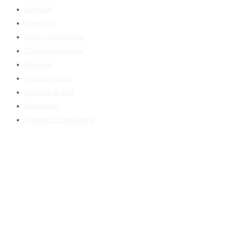
Startseite
Über uns
Unsere Geschichte
Themen-Übersicht
Beratung
Wissenswertes
Kontakt & Info
Impressum
Datenschutzerklärung