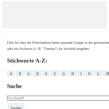
Falls Sie über die Filterfunktion keine passende Gruppe in der gewünsch
oder ein Stichwort (z. B. "Tinnitus") im Suchfeld eingeben.
Stichworte A-Z:
A
B
C
D
E
F
G
H
I
K
L
M
Suche
Suchen