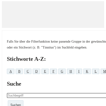
Falls Sie über die Filterfunktion keine passende Gruppe in der gewünsch
oder ein Stichwort (z. B. "Tinnitus") im Suchfeld eingeben.
Stichworte A-Z:
A
B
C
D
E
F
G
H
I
K
L
M
Suche
Suchen