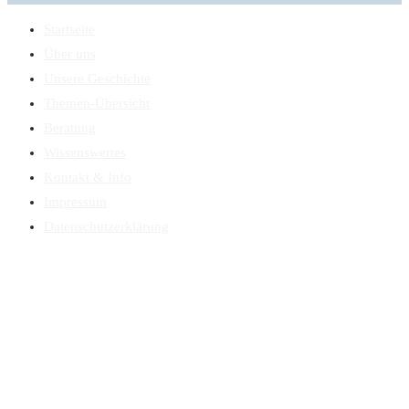
Startseite
Über uns
Unsere Geschichte
Themen-Übersicht
Beratung
Wissenswertes
Kontakt & Info
Impressum
Datenschutzerklärung