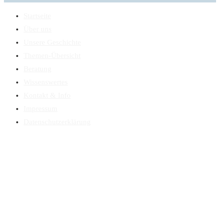
Startseite
Über uns
Unsere Geschichte
Themen-Übersicht
Beratung
Wissenswertes
Kontakt & Info
Impressum
Datenschutzerklärung