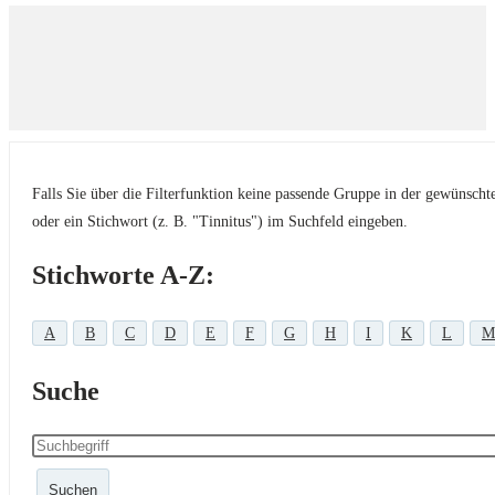
Falls Sie über die Filterfunktion keine passende Gruppe in der gewünsch
oder ein Stichwort (z. B. "Tinnitus") im Suchfeld eingeben.
Stichworte A-Z:
A
B
C
D
E
F
G
H
I
K
L
M
Suche
Suchen