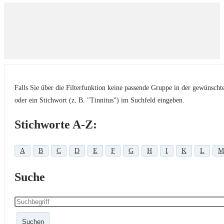
Falls Sie über die Filterfunktion keine passende Gruppe in der gewünsch
oder ein Stichwort (z. B. "Tinnitus") im Suchfeld eingeben.
Stichworte A-Z:
A
B
C
D
E
F
G
H
I
K
L
M
Suche
Suchen