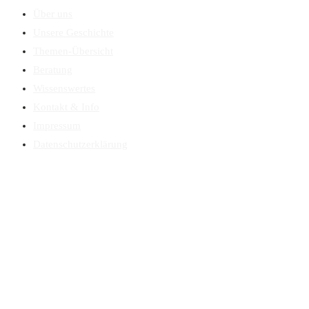
Über uns
Unsere Geschichte
Themen-Übersicht
Beratung
Wissenswertes
Kontakt & Info
Impressum
Datenschutzerklärung