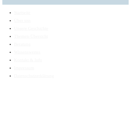
Startseite
Über uns
Unsere Geschichte
Themen-Übersicht
Beratung
Wissenswertes
Kontakt & Info
Impressum
Datenschutzerklärung