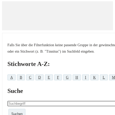
Falls Sie über die Filterfunktion keine passende Gruppe in der gewünsch
oder ein Stichwort (z. B. "Tinnitus") im Suchfeld eingeben.
Stichworte A-Z:
A
B
C
D
E
F
G
H
I
K
L
M
Suche
Suchen