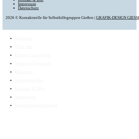
Impressum
Datenschutz
2026 © Kontaktstelle für Selbsthilfegruppen Gießen |
GRAFIK-DESIGN GIESS
Startseite
Über uns
Unsere Geschichte
Themen-Übersicht
Beratung
Wissenswertes
Kontakt & Info
Impressum
Datenschutzerklärung