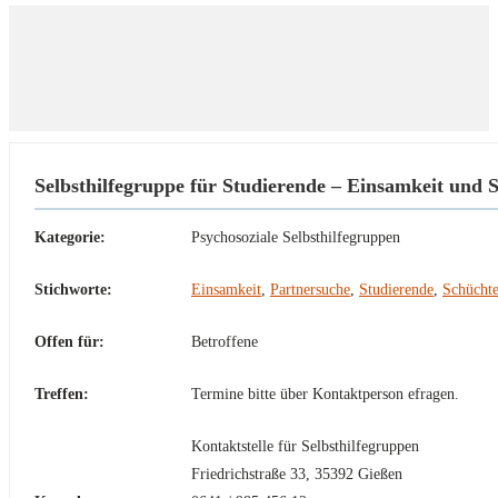
Selbsthilfegruppe für Studierende – Einsamkeit und 
Kategorie:
Psychosoziale Selbsthilfegruppen
Stichworte:
Einsamkeit
,
Partnersuche
,
Studierende
,
Schüchte
Offen für:
Betroffene
Treffen:
Termine bitte über Kontaktperson efragen.
Kontaktstelle für Selbsthilfegruppen
Friedrichstraße 33, 35392 Gießen