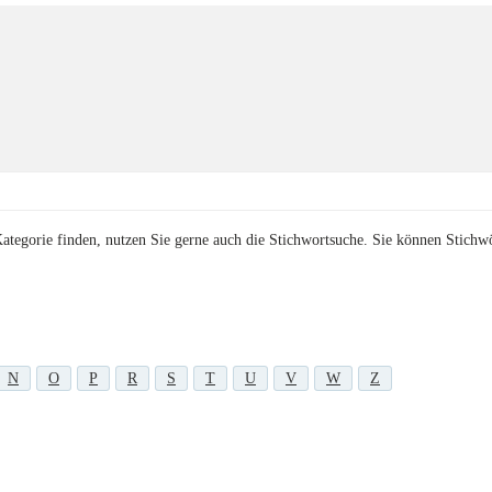
Kategorie finden, nutzen Sie gerne auch die Stichwortsuche. Sie können Stichw
N
O
P
R
S
T
U
V
W
Z