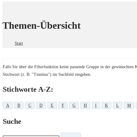
Themen-Übersicht
Start
Falls Sie über die Filterfunktion keine passende Gruppe in der gewünschten 
Stichwort (z. B. "Tinnitus") im Suchfeld eingeben.
Stichworte A-Z:
A
B
C
D
E
F
G
H
I
K
L
M
Suche