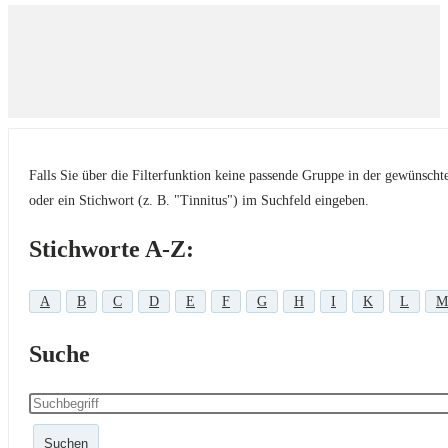
Falls Sie über die Filterfunktion keine passende Gruppe in der gewünsch
oder ein Stichwort (z. B. "Tinnitus") im Suchfeld eingeben.
Stichworte A-Z:
A
B
C
D
E
F
G
H
I
K
L
M
Suche
Suchen