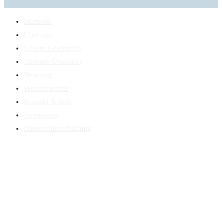
Startseite
Über uns
Unsere Geschichte
Themen-Übersicht
Beratung
Wissenswertes
Kontakt & Info
Impressum
Datenschutzerklärung