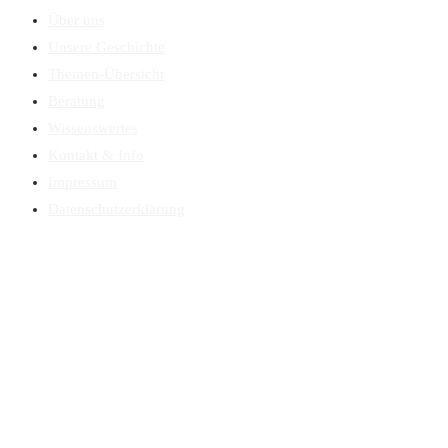
Über uns
Unsere Geschichte
Themen-Übersicht
Beratung
Wissenswertes
Kontakt & Info
Impressum
Datenschutzerklärung