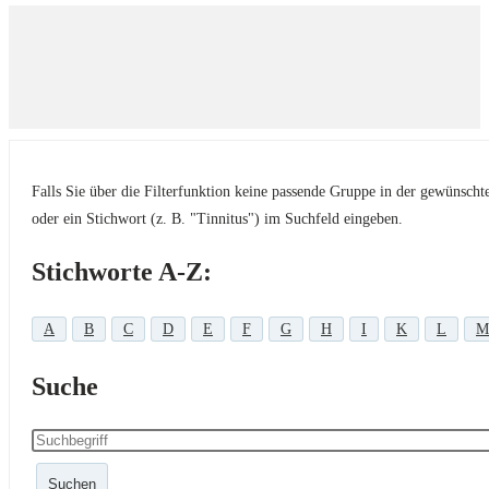
Falls Sie über die Filterfunktion keine passende Gruppe in der gewünsch
oder ein Stichwort (z. B. "Tinnitus") im Suchfeld eingeben.
Stichworte A-Z:
A
B
C
D
E
F
G
H
I
K
L
M
Suche
Suchen