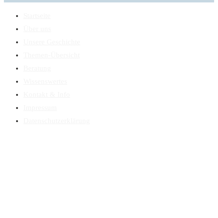
Startseite
Über uns
Unsere Geschichte
Themen-Übersicht
Beratung
Wissenswertes
Kontakt & Info
Impressum
Datenschutzerklärung