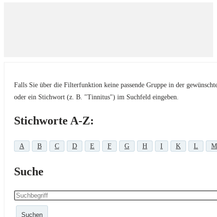
Falls Sie über die Filterfunktion keine passende Gruppe in der gewünsch
oder ein Stichwort (z. B. "Tinnitus") im Suchfeld eingeben.
Stichworte A-Z:
A
B
C
D
E
F
G
H
I
K
L
M
Suche
Suchen