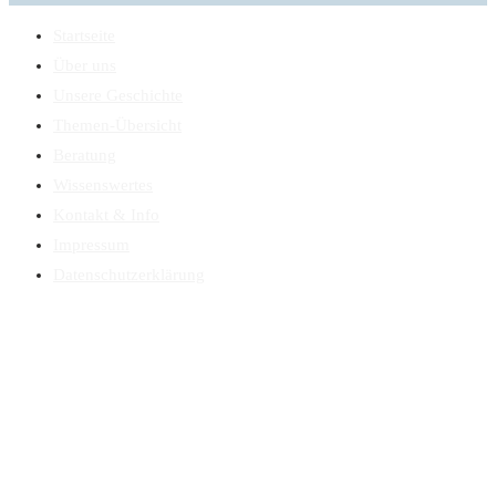
Startseite
Über uns
Unsere Geschichte
Themen-Übersicht
Beratung
Wissenswertes
Kontakt & Info
Impressum
Datenschutzerklärung