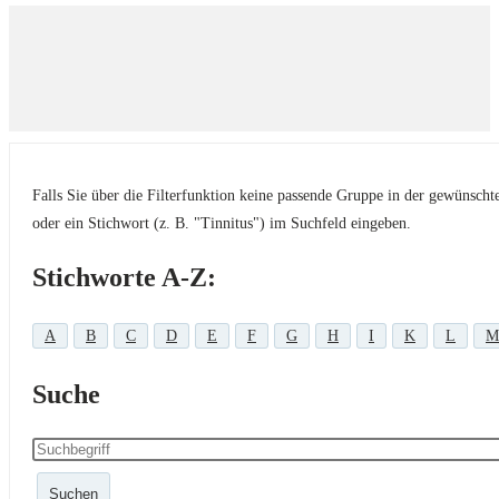
Falls Sie über die Filterfunktion keine passende Gruppe in der gewünsch
oder ein Stichwort (z. B. "Tinnitus") im Suchfeld eingeben.
Stichworte A-Z:
A
B
C
D
E
F
G
H
I
K
L
M
Suche
Suchen